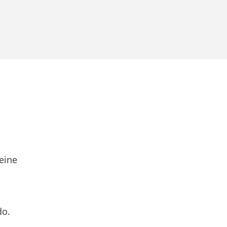
eine
do.