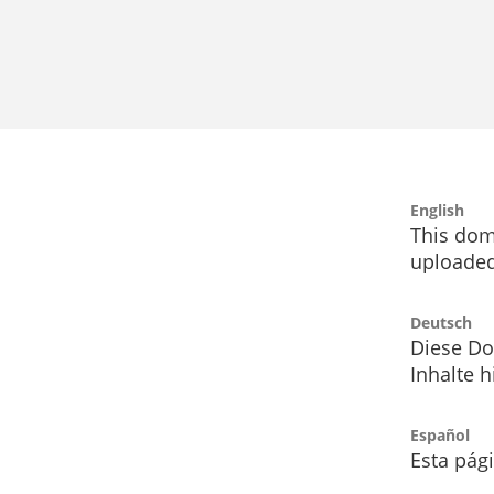
English
This dom
uploaded
Deutsch
Diese Do
Inhalte h
Español
Esta pág